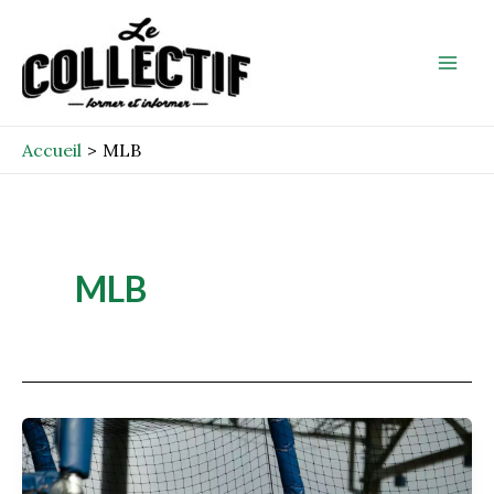
Aller
Mai
au
Men
contenu
Accueil
MLB
MLB