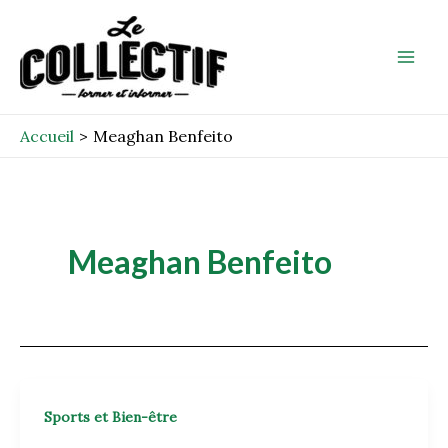
Aller
Mai
au
Men
contenu
Accueil
Meaghan Benfeito
Meaghan Benfeito
Sports et Bien-être