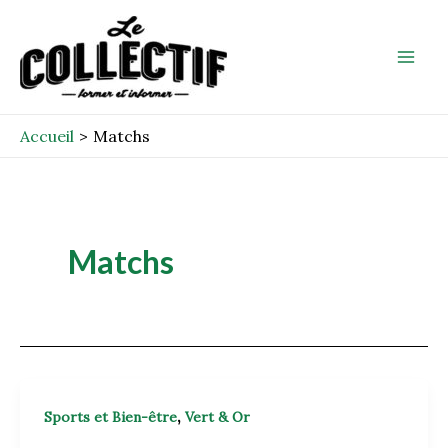
Aller
Mai
au
Men
contenu
Accueil
Matchs
Matchs
,
Sports et Bien-être
Vert & Or