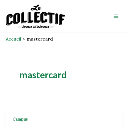
Aller
Mai
au
Men
contenu
Accueil
mastercard
mastercard
Campus