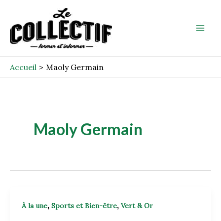
Aller
Mai
au
Men
contenu
Accueil
Maoly Germain
Maoly Germain
,
,
À la une
Sports et Bien-être
Vert & Or