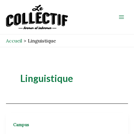
Aller
Mai
au
Men
contenu
Accueil
Linguistique
Linguistique
Campus