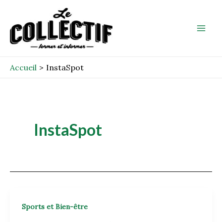
Aller
Mai
au
Men
contenu
Accueil
InstaSpot
InstaSpot
Sports et Bien-être