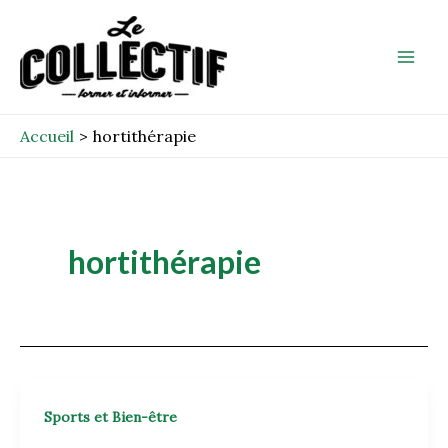
Aller
Mai
au
Men
contenu
Accueil
hortithérapie
hortithérapie
Sports et Bien-être