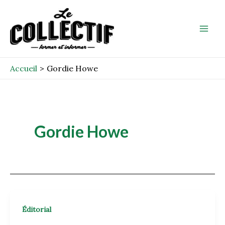
Aller
Mai
au
Men
contenu
Accueil
Gordie Howe
Gordie Howe
Éditorial