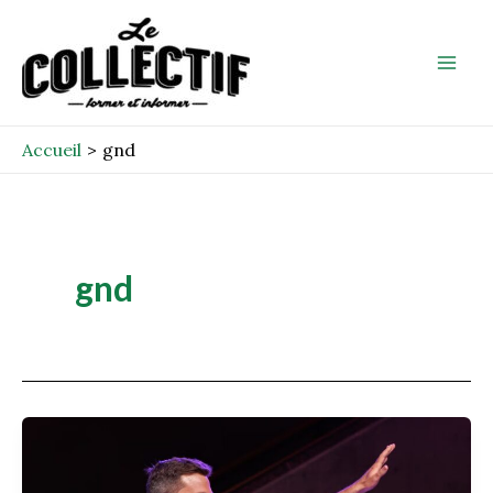
Aller
Mai
au
Men
contenu
Accueil
gnd
gnd