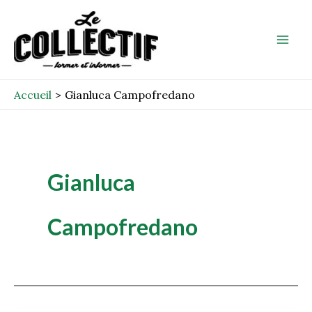
Aller
Mai
au
Men
contenu
Accueil
Gianluca Campofredano
Gianluca
Campofredano