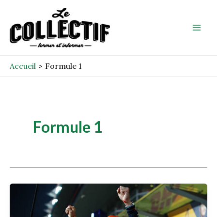
Aller
Mai
au
Men
contenu
Accueil
Formule 1
Formule 1