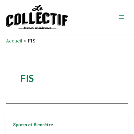
Aller
Mai
au
Men
contenu
Accueil
FIS
FIS
Sports et Bien-être