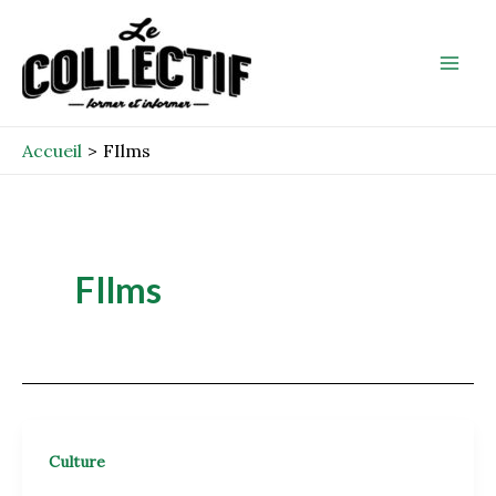
Aller
Mai
au
Men
contenu
Accueil
FIlms
FIlms
Culture