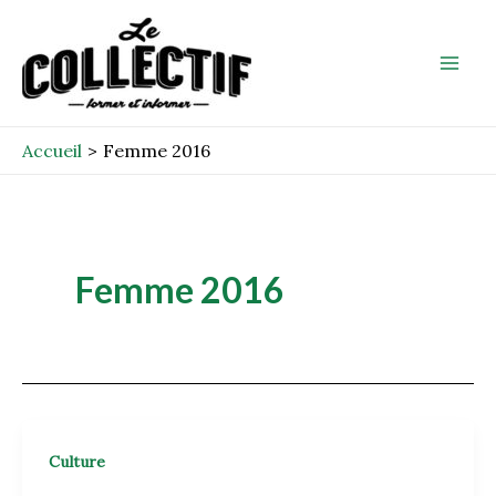
Aller
Mai
au
Men
contenu
Accueil
Femme 2016
Femme 2016
Culture