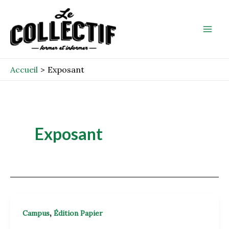
Aller
Mai
au
Men
contenu
Accueil
Exposant
Exposant
,
Campus
Édition Papier