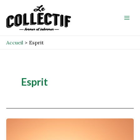
Aller
Mai
au
Men
contenu
Accueil
Esprit
Esprit