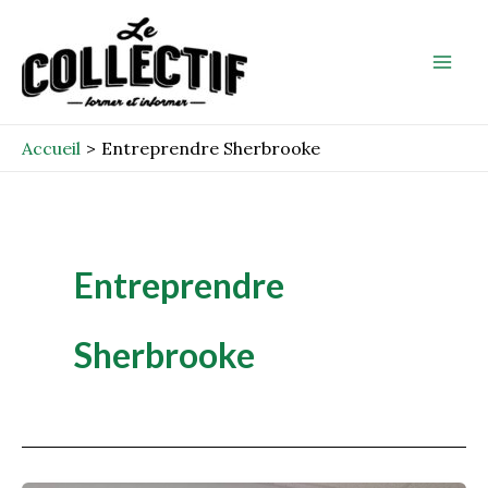
Aller
Mai
au
Men
contenu
Accueil
Entreprendre Sherbrooke
Entreprendre
Sherbrooke