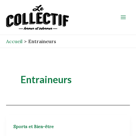
Aller
Mai
au
Men
contenu
Accueil
Entraineurs
Entraineurs
Sports et Bien-être