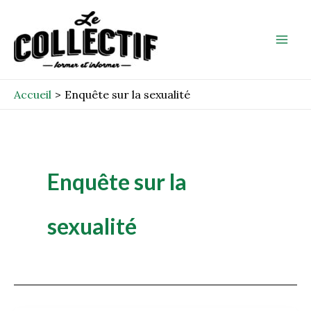
Aller
Mai
au
Men
contenu
Accueil
Enquête sur la sexualité
Enquête sur la
sexualité