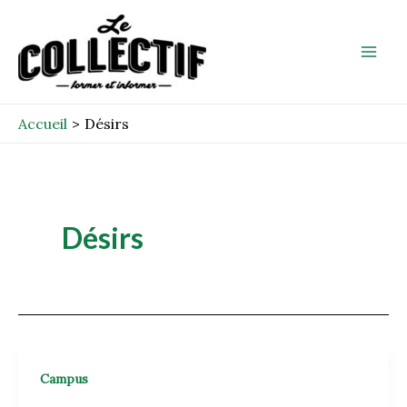
Aller
Mai
au
Men
contenu
Accueil
Désirs
Désirs
Campus