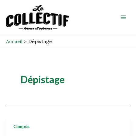
Aller
Mai
au
Men
contenu
Accueil
Dépistage
Dépistage
Campus