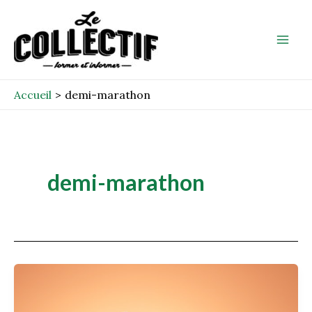
Aller
Mai
au
Men
contenu
Accueil
demi-marathon
demi-marathon