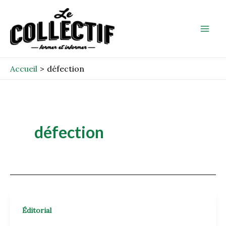
Aller
Mai
au
Men
contenu
Accueil
défection
défection
Éditorial