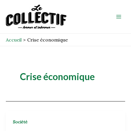
Aller
Mai
au
Men
contenu
Accueil
Crise économique
Crise économique
Société