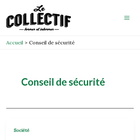
Aller
Mai
au
Men
contenu
Accueil
Conseil de sécurité
Conseil de sécurité
Société