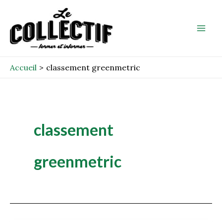
Aller
Mai
au
Men
contenu
Accueil
classement greenmetric
classement
greenmetric