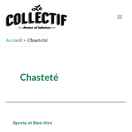
Aller
Mai
au
Men
contenu
Accueil
Chasteté
Chasteté
Sports et Bien-être