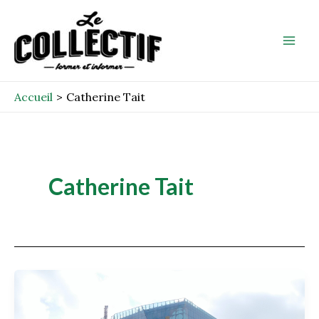
Aller
Mai
au
Men
contenu
Accueil
Catherine Tait
Catherine Tait