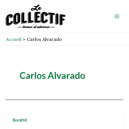
Aller
Mai
au
Men
contenu
Accueil
Carlos Alvarado
Carlos Alvarado
Société