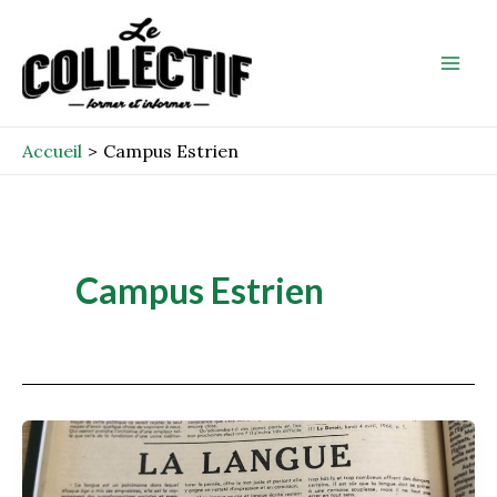
Aller
Mai
au
Men
contenu
Accueil
Campus Estrien
Campus Estrien