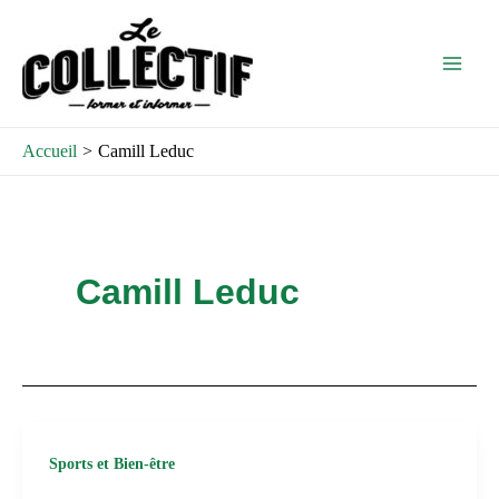
Aller
Main
au
Men
contenu
Accueil
Camill Leduc
Camill Leduc
Sports et Bien-être