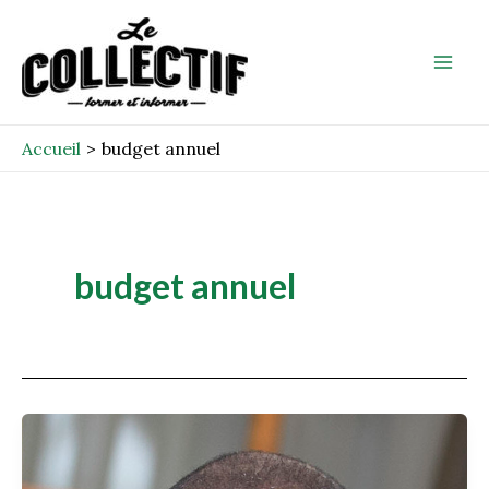
Aller
Mai
au
Men
contenu
Accueil
budget annuel
budget annuel