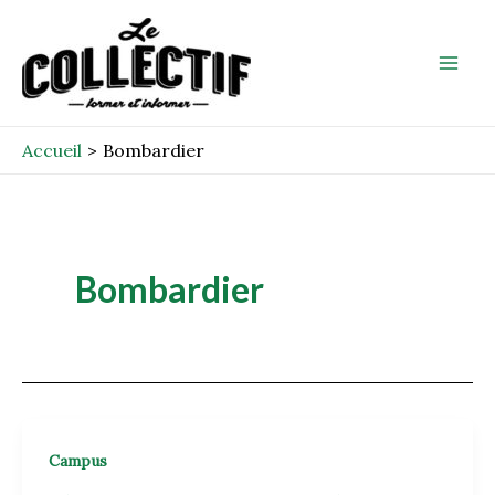
Aller
Mai
au
Men
contenu
Accueil
Bombardier
Bombardier
Campus