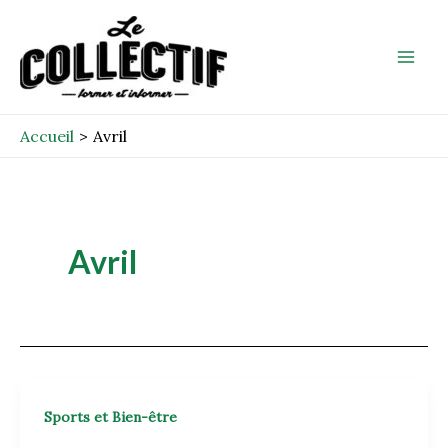
Aller
Mai
au
Men
contenu
Accueil
Avril
Avril
Sports et Bien-être