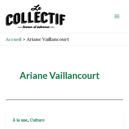
Aller
Mai
au
Men
contenu
Accueil
Ariane Vaillancourt
Ariane Vaillancourt
,
À la une
Culture