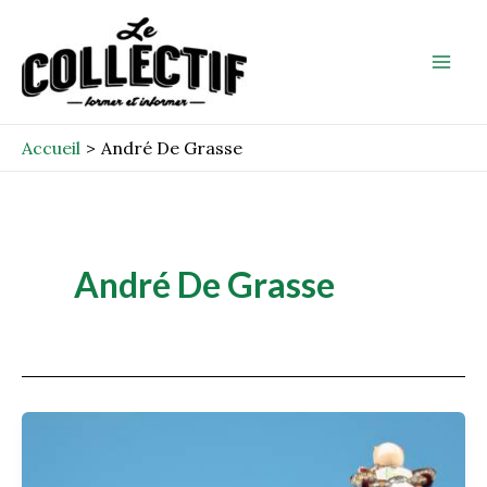
Aller
Mai
au
Men
contenu
Accueil
André De Grasse
André De Grasse