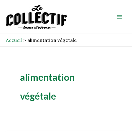
Aller
Mai
au
Men
contenu
Accueil
alimentation végétale
alimentation
végétale