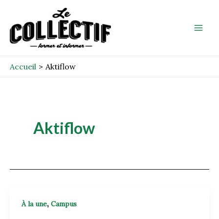
Aller
Mai
au
Men
contenu
Accueil
Aktiflow
Aktiflow
,
À la une
Campus