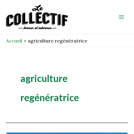
Aller
Mai
au
Men
contenu
Accueil
agriculture regénératrice
agriculture
regénératrice