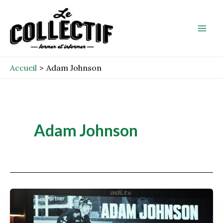
Aller
Mai
au
Men
contenu
Accueil
Adam Johnson
Adam Johnson