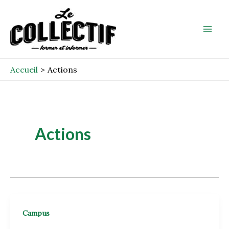
Aller
Mai
au
Men
contenu
Accueil
Actions
Actions
Campus