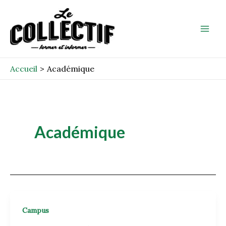
Aller
Mai
au
Men
contenu
Accueil
Académique
Académique
Campus