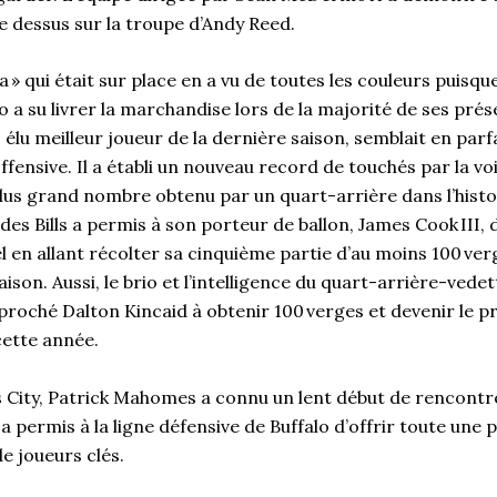
 le dessus sur la troupe d’Andy Reed.
fia » qui était sur place en a vu de toutes les couleurs puisque
lo a su livrer la marchandise lors de la majorité de ses prés
, élu meilleur joueur de la dernière saison, semblait en parf
offensive. Il a établi un nouveau record de touchés par la vo
 plus grand nombre obtenu par un quart-arrière dans l’histo
 des Bills a permis à son porteur de ballon, James Cook III, 
en allant récolter sa cinquième partie d’au moins 100 verg
son. Aussi, le brio et l’intelligence du quart-arrière-vedett
pproché Dalton Kincaid à obtenir 100 verges et devenir le pr
 cette année.
 City, Patrick Mahomes a connu un lent début de rencontre
 a permis à la ligne défensive de Buffalo d’offrir toute un
de joueurs clés.