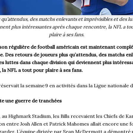
 qu’attendus, des matchs enlevants et imprévisibles et des l
nnent plus intéressantes après chaque rencontre, la NFL a tout
plaire à ses fans.
ison régulière de football américain est maintenant complé
e. Des retours de joueurs plus qu’attendus, des matchs en
es luttes dans chaque division qui deviennent plus intéres
la NFL a tout pour plaire à ses fans.
réservait la semaine 9 en activités dans la Ligue nationale d
te une guerre de tranchées
au Highmark Stadium, les Bills recevaient les Chiefs de Kan
n entre Josh Allen et Patrick Mahomes allait encore une fo
egarder. L’équipe dirigée par Sean McDermott a démontré u