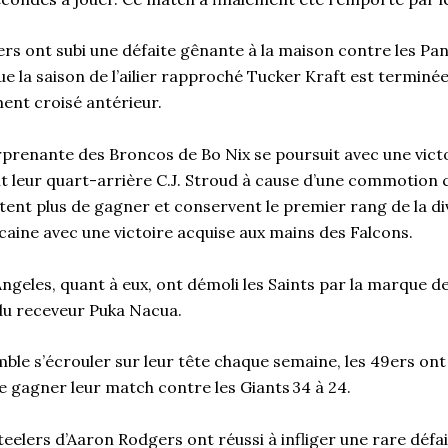
ers ont subi une défaite gênante à la maison contre les Pan
e la saison de l’ailier rapproché Tucker Kraft est terminé
ment croisé antérieur.
urprenante des Broncos de Bo Nix se poursuit avec une vict
t leur quart-arrière C.J. Stroud à cause d’une commotion c
êtent plus de gagner et conservent le premier rang de la div
aine avec une victoire acquise aux mains des Falcons.
geles, quant à eux, ont démoli les Saints par la marque de
 du receveur Puka Nacua.
emble s’écrouler sur leur tête chaque semaine, les 49ers 
e gagner leur match contre les Giants 34 à 24.
Steelers d’Aaron Rodgers ont réussi à infliger une rare défai