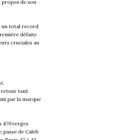
à propos de son
t un total record
première défaite
urs cruciales au
é.
e retour tant
ami par la marque
es 470 verges
e passe de Caleb
es Bears 47 à 42.