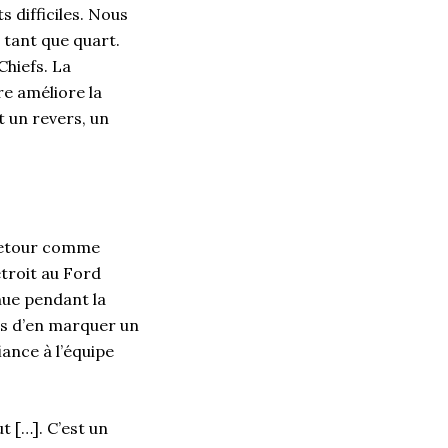
difficiles. Nous
n tant que quart.
Chiefs. La
re améliore la
t un revers, un
s.
 retour comme
etroit au Ford
enue pendant la
us d’en marquer un
ance à l’équipe
ut […]. C’est un