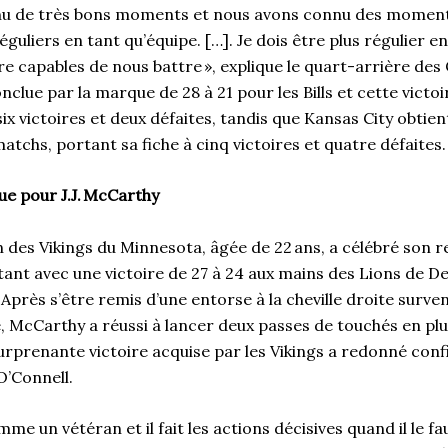
u de très bons moments et nous avons connu des moments 
éguliers en tant qu’équipe. […]. Je dois être plus régulier e
e capables de nous battre », explique le quart-arrière des 
nclue par la marque de 28 à 21 pour les Bills et cette victoi
six victoires et deux défaites, tandis que Kansas City obtien
atchs, portant sa fiche à cinq victoires et quatre défaite
ue pour J.J. McCarthy
n des Vikings du Minnesota, âgée de 22 ans, a célébré son
ant avec une victoire de 27 à 24 aux mains des Lions de D
 Après s’être remis d’une entorse à la cheville droite surv
 McCarthy a réussi à lancer deux passes de touchés en pl
rprenante victoire acquise par les Vikings a redonné confi
 O’Connell.
comme un vétéran et il fait les actions décisives quand il le fa