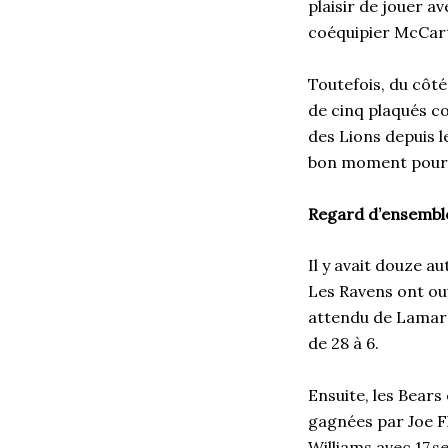
plaisir de jouer a
coéquipier McCar
Toutefois, du côté
de cinq plaqués co
des Lions depuis 
bon moment pour p
Regard d’ensemble
Il y avait douze au
Les Ravens ont ouve
attendu de Lamar 
de 28 à 6.
Ensuite, les Bears
gagnées par Joe F
Williams avec 17 