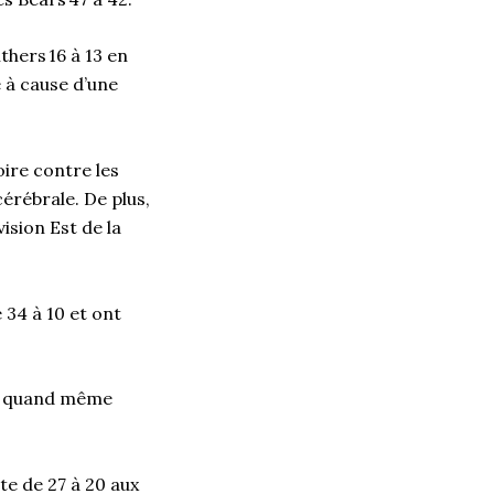
thers 16 à 13 en
e à cause d’une
oire contre les
érébrale. De plus,
ision Est de la
 34 à 10 et ont
ont quand même
te de 27 à 20 aux