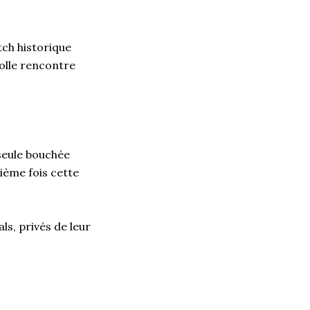
tch historique
folle rencontre
 seule bouchée
ième fois cette
ls, privés de leur