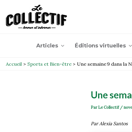
Aller
Post
au
navigation
contenu
Articles
Éditions virtuelles
Accueil
Sports et Bien-être
Une semaine 9 dans la N
Une semai
Par
Le Collectif
/
nove
Par Alexia Santos