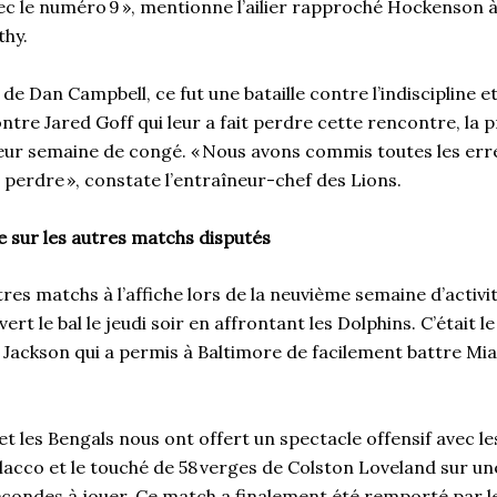
vec le numéro 9 », mentionne l’ailier rapproché Hockenson 
thy.
 de Dan Campbell, ce fut une bataille contre l’indiscipline e
ntre Jared Goff qui leur a fait perdre cette rencontre, la 
leur semaine de congé. « Nous avons commis toutes les erre
erdre », constate l’entraîneur-chef des Lions.
 sur les autres matchs disputés
tres matchs à l’affiche lors de la neuvième semaine d’activit
rt le bal le jeudi soir en affrontant les Dolphins. C’était l
Jackson qui a permis à Baltimore de facilement battre Mi
 et les Bengals nous ont offert un spectacle offensif avec l
lacco et le touché de 58 verges de Colston Loveland sur un
secondes à jouer. Ce match a finalement été remporté par l