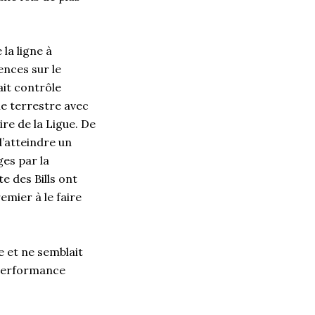
 la ligne à
ences sur le
ait contrôle
ie terrestre avec
ire de la Ligue. De
d’atteindre un
es par la
e des Bills ont
emier à le faire
 et ne semblait
e performance