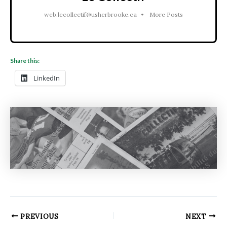
web.lecollectif@usherbrooke.ca
•
More Posts
Share this:
LinkedIn
PREVIOUS
NEXT