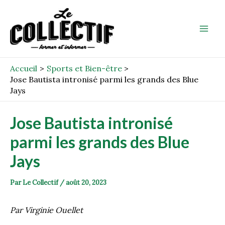
Aller
Post
Mai
au
navigation
Men
contenu
Accueil
Sports et Bien-être
Jose Bautista intronisé parmi les grands des Blue
Jays
Jose Bautista intronisé
parmi les grands des Blue
Jays
Par
Le Collectif
/
août 20, 2023
Par Virginie Ouellet