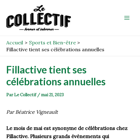
Aller
Post
Mai
au
navigation
Men
contenu
Accueil
Sports et Bien-être
Fillactive tient ses célébrations annuelles
Fillactive tient ses
célébrations annuelles
Par
Le Collectif
/
mai 21, 2023
Par Béatrice Vigneault
Le mois de mai est synonyme de célébrations chez
Fillactive. Plusieurs grands événements qui