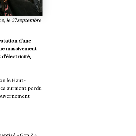
ce, le 27 septembre
station d’une
ndue massivement
d’électricité,
lon le Haut-
nes auraient perdu
 gouvernement
aptisé « Gen Z »