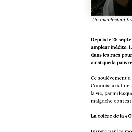
Un manifestant bra
Depuis le 25 sept
ampleur inédite. 
dans les rues pour
ainsi que la pauvr
Ce soulèvement a é
Commissariat des 
la vie, parmi les
malgache conteste
La colère de la « G
Inspiré par les mo