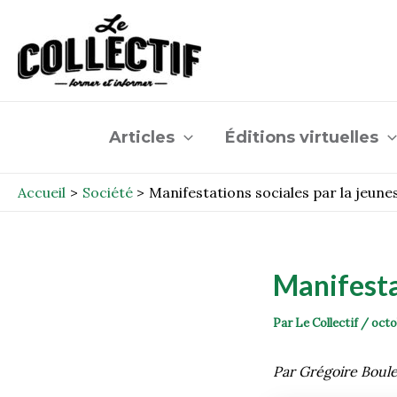
Aller
Post
au
navigation
contenu
Articles
Éditions virtuelles
Accueil
Société
Manifestations sociales par la jeun
Manifesta
Par
Le Collectif
/
octo
Par Grégoire Boul