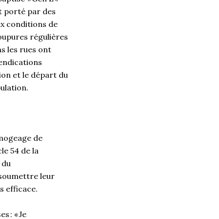
t porté par des
ux conditions de
coupures régulières
ns les rues ont
vendications
tion et le départ du
ulation.
limogeage de
le 54 de la
 du
 soumettre leur
s efficace.
s : « Je