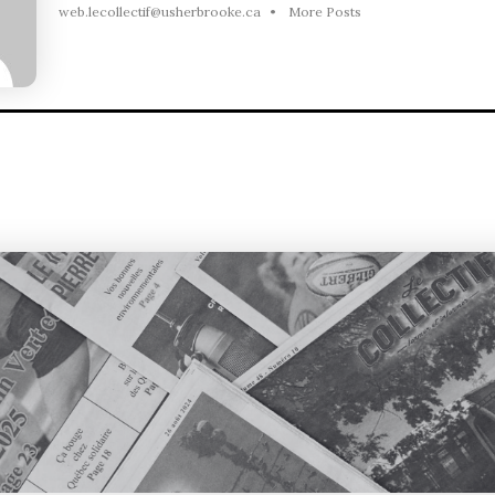
web.lecollectif@usherbrooke.ca
•
More Posts