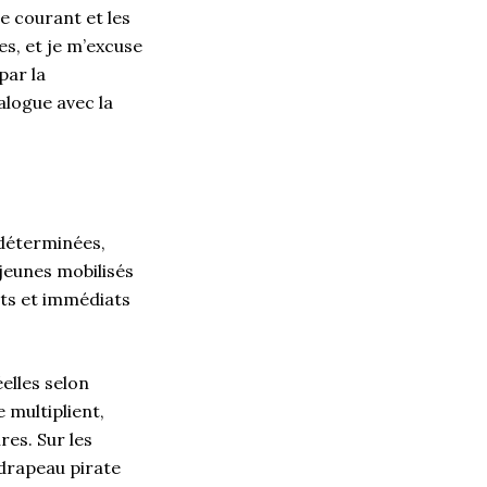
de courant et les
s, et je m’excuse
par la
alogue avec la
 déterminées,
 jeunes mobilisés
ts et immédiats
elles selon
 multiplient,
es. Sur les
 drapeau pirate