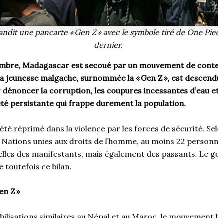
ndit une pancarte « Gen Z » avec le symbole tiré de One Pie
dernier.
embre, Madagascar est secoué par un mouvement de conte
La jeunesse malgache, surnommée la « Gen Z », est desce
 dénoncer la corruption, les coupures incessantes d’eau et 
eté persistante qui frappe durement la population.
té réprimé dans la violence par les forces de sécurité. Se
Nations unies aux droits de l’homme, au moins 22 person
quelles des manifestants, mais également des passants. Le
 toutefois ce bilan.
en Z »
bilisations similaires au Népal et au Maroc, le mouvement b