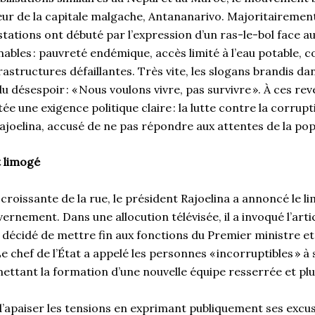
cœur de la capitale malgache, Antananarivo. Majoritairemen
stations ont débuté par l’expression d’un ras-le-bol face a
nables : pauvreté endémique, accès limité à l’eau potable, 
frastructures défaillantes. Très vite, les slogans brandis da
du désespoir : « Nous voulons vivre, pas survivre ». À ces re
tée une exigence politique claire : la lutte contre la corrup
ajoelina, accusé de ne pas répondre aux attentes de la pop
 limogé
 croissante de la rue, le président Rajoelina a annoncé le 
ernement. Dans une allocution télévisée, il a invoqué l’artic
’ai décidé de mettre fin aux fonctions du Premier ministre et
 chef de l’État a appelé les personnes « incorruptibles » à
ettant la formation d’une nouvelle équipe resserrée et plu
d’apaiser les tensions en exprimant publiquement ses excuse