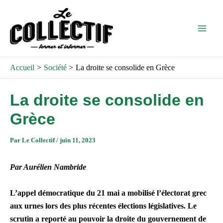
Aller
Post
Main
au
navigation
Men
contenu
Accueil
Société
La droite se consolide en Grèce
La droite se consolide en
Grèce
Par
Le Collectif
/
juin 11, 2023
Par Aurélien Nambride
L’appel démocratique du 21 mai a mobilisé l’électorat grec
aux urnes lors des plus récentes élections législatives. Le
scrutin a reporté au pouvoir la droite du gouvernement de