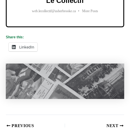
Le Collectif
web.lecollectif@usherbrooke.ca
•
More Posts
Share this:
LinkedIn
PREVIOUS
NEXT