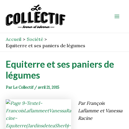
Aller
Post
Mai
au
navigation
Men
contenu
Accueil
Société
Equiterre et ses paniers de légumes
Equiterre et ses paniers de
légumes
Par
Le Collectif
/
avril 21, 2015
Par François
Laflamme et Vanessa
Racine