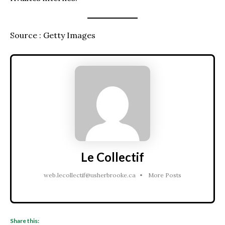
Source : Getty Images
Le Collectif
web.lecollectif@usherbrooke.ca
•
More Posts
Share this: